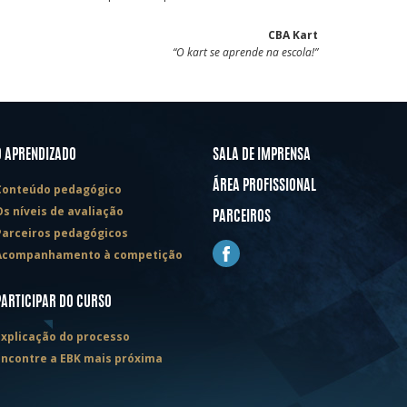
CBA Kart
“O kart se aprende na escola!”
O APRENDIZADO
SALA DE IMPRENSA
ÁREA PROFISSIONAL
Conteúdo pedagógico
Os níveis de avaliação
PARCEIROS
Parceiros pedagógicos
Acompanhamento à competição
PARTICIPAR DO CURSO
Explicação do processo
Encontre a EBK mais próxima