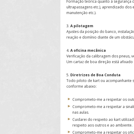
Formação teórica quanto à segurança d
ultrapassagens etc.), aprendizado dos
manutenção etc.).
3.
A pilotagem
Ajustes da posição do banco, instalação
reação e domínio diante de um obstácul
4.
A oficina mecânica
Verificação da calibragem dos pneus, ve
Um cartaz de boa direção está afixado 
5.
Diretrizes de Boa Conduta
Todo piloto de kart ou acompanhante s
conforme abaixo:
Comprometo-me a respeitar os outr
Comprometo-me a respeitar a sinali
nas aulas.
Cuidarei do respeito ao kart utiliz
respeito aos outros e ao ambiente.
Comprometo-me a respeitar os ofici