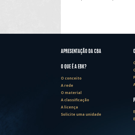
APRESENTAÇÃO DA CBA
O QUE É A EBK?
O conceito
A rede
O material
A classificação
A licença
Solicite uma unidade